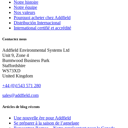
Notre histoire
Notre équipe
Nos valeurs
Pourquoi acheter chez Addfield
Distribución Internacional
International certifié et accrédité
Contactez nous
Addfield Environmental Systems Ltd
Unit 9, Zone 4
Burntwood Business Park
Staffordshire
WS73XD
United Kingdom
+44 (0)1543 571 280
sales@addfield.com
Articles de blog récents
Une nouvelle ère pour Addfield
Se préparer à la saison de l’agnelage