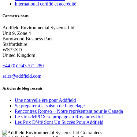
International certifié et accrédité
Contactez nous
Addfield Environmental Systems Ltd
Unit 9, Zone 4
Burntwood Business Park
Staffordshire
WS73XD
United Kingdom
+44 (0)1543 571 280
sales@addfield.com
Articles de blog récents
Une nouvelle ère pour Addfield
Se préparer à la saison de l’agnelage
Rencontrez Romeo – Notre représentant pour le Canada
Le virus MPOX se propage au Royaume-Uni
Les Prix D’été Sont Un Succès Pour Addfield